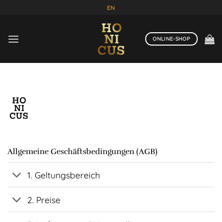
Zum
EN
Inhalt
springen
ONLINE-SHOP
Allgemeine Geschäftsbedingungen (AGB)
1. Geltungsbereich
2. Preise