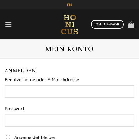
Zum
EN
Inhalt
springen
ONLINE-SHOP
MEIN KONTO
ANMELDEN
Erforderlich
Benutzername oder E-Mail-Adresse
Erforderlich
Passwort
Angemeldet bleiben