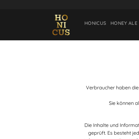
Zum
Inhalt
springen
HONICUS
HONEY ALE
Verbraucher haben die 
Sie können a
Die Inhalte und Inform
geprüft. Es besteht jed