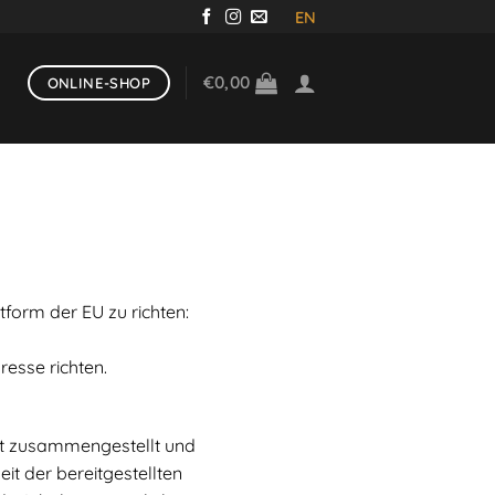
EN
€
0,00
ONLINE-SHOP
form der EU zu richten:
esse richten.
lt zusammengestellt und
eit der bereitgestellten