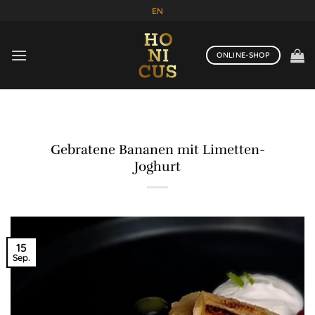
Zum
EN
Inhalt
springen
ONLINE-SHOP
Gebratene Bananen mit Limetten-
Joghurt
15
Sep.