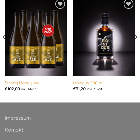
Add to
Add to
wishlist
wishlist
Strong Honey Ale
Honicus 200 ml
€
102,00
€
31,20
inkl. MwSt.
inkl. MwSt.
Impressum
Kontakt