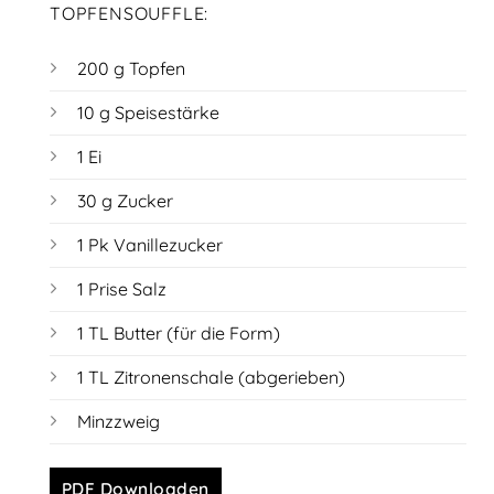
TOPFENSOUFFLE:
200 g Topfen
10 g Speisestärke
1 Ei
30 g Zucker
1 Pk Vanillezucker
1 Prise Salz
1 TL Butter (für die Form)
1 TL Zitronenschale (abgerieben)
Minzzweig
PDF Downloaden