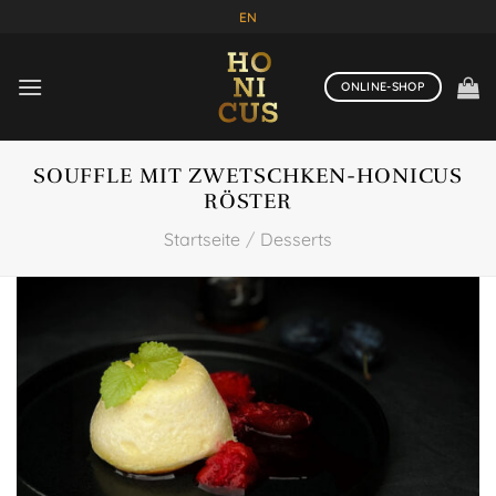
Zum
EN
Inhalt
springen
ONLINE-SHOP
SOUFFLE MIT ZWETSCHKEN-HONICUS
RÖSTER
Startseite
/
Desserts